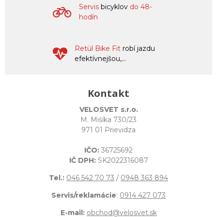
Servis
bicyklov
do 48-
hodín
Retül Bike Fit
robí jazdu
efektívnejšou,...
Kontakt
VELOSVET s.r.o.
M. Mišíka 730/23
971 01 Prievidza
IČO:
36725692
IČ DPH:
SK2022316087
Tel.:
046 542 70 73
/
0948 363 894
Servis/reklamácie
:
0914 427 073
E-mail:
obchod@velosvet.sk