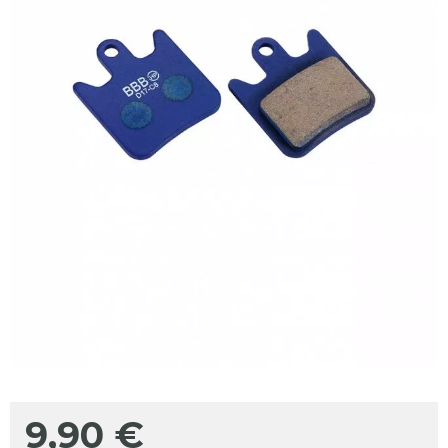
9,90
€