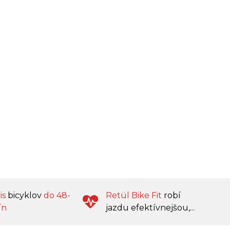
is
bicyklov
do 48-
Retül Bike Fit
robí
ín
jazdu efektívnejšou,...