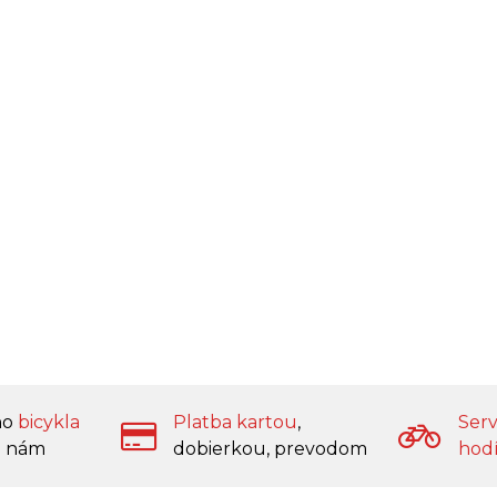
ho
bicykla
Platba kartou
,
Serv
 nám
dobierkou, prevodom
hod