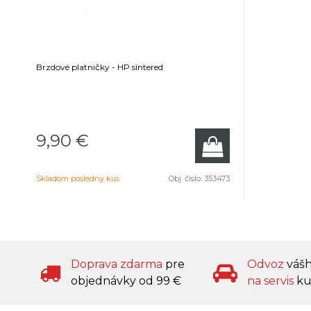
Brzdové platničky - HP sintered
9,90 €
Skladom posledný kus
Obj. čislo:
353473
Doprava zdarma
pre
Odvoz
váš
objednávky od 99 €
na servis
ku