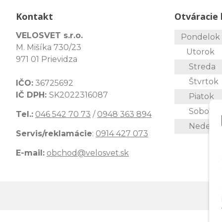
Kontakt
Otváracie 
VELOSVET s.r.o.
Pondelo
M. Mišíka 730/23
Utorok
971 01 Prievidza
Streda
Štvrtok
IČO:
36725692
IČ DPH:
SK2022316087
Piatok
Sobota
Tel.:
046 542 70 73
/
0948 363 894
Nedeľa
Servis/reklamácie
:
0914 427 073
E-mail:
obchod@velosvet.sk