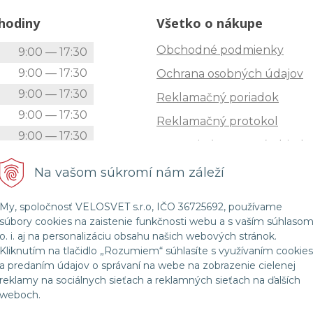
hodiny
Všetko o nákupe
Obchodné podmienky
k
9:00 — 17:30
9:00 — 17:30
Ochrana osobných údajov
9:00 — 17:30
Reklamačný poriadok
9:00 — 17:30
Reklamačný protokol
9:00 — 17:30
Zrušenie (STORNO) objedn
9:00 — 12:00
Doprava
Na vašom súkromí nám záleží
Zatvorené
Možnosti platby
My, spoločnosť VELOSVET s.r.o, IČO 36725692, používame
Štatút súťaže "Vianoce 2025
súbory cookies na zaistenie funkčnosti webu a s vaším súhlaso
o. i. aj na personalizáciu obsahu našich webových stránok.
Kliknutím na tlačidlo „Rozumiem“ súhlasíte s využívaním cookies
a predaním údajov o správaní na webe na zobrazenie cielenej
© 2026 Velosvet •
NextShop
&
e-shop Pohoda Connector
by
NextCom s.r.o.
reklamy na sociálnych sieťach a reklamných sieťach na ďalších
weboch.