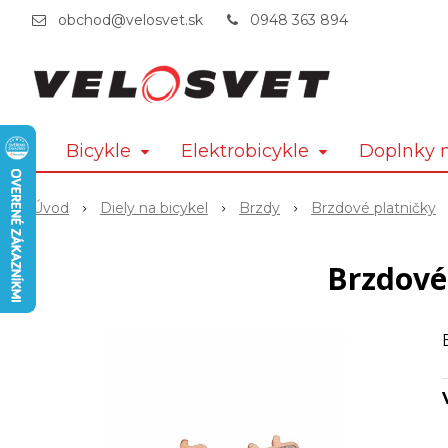
obchod@velosvet.sk
0948 363 894
Bicykle
Elektrobicykle
Doplnky n
Úvod
Diely na bicykel
Brzdy
Brzdové platničky
Brzdové