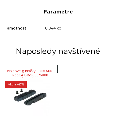
Parametre
Hmotnosť
0,044 kg
Naposledy navštívené
Brzdové gumičky SHIMANO
R55C4 BR-9000/6800
KARBÓN. RÁF 2 PÁRY
Akcia
-47%