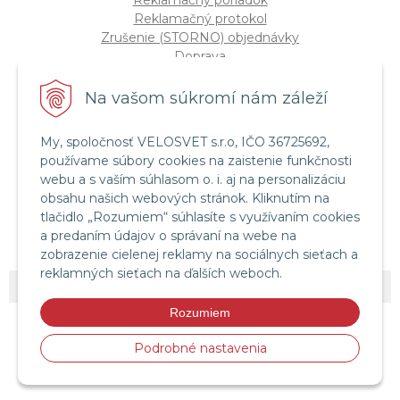
Reklamačný poriadok
Reklamačný protokol
Zrušenie (STORNO) objednávky
Doprava
Možnosti platby
Štatút súťaže "Vianoce 2025"
Na vašom súkromí nám záleží
My, spoločnosť VELOSVET s.r.o, IČO 36725692,
Servis a služby
používame súbory cookies na zaistenie funkčnosti
Servis bicyklov a elektrobicyklov
webu a s vaším súhlasom o. i. aj na personalizáciu
Retül Bike Fit
obsahu našich webových stránok. Kliknutím na
Instagram Velosvet
tlačidlo „Rozumiem“ súhlasíte s využívaním cookies
Facebook Velosvet
a predaním údajov o správaní na webe na
zobrazenie cielenej reklamy na sociálnych sieťach a
reklamných sieťach na ďalších weboch.
© 2026 Velosvet •
NextShop
&
e-shop Pohoda Connector
by
NextCom s.r.o.
Rozumiem
Podrobné nastavenia