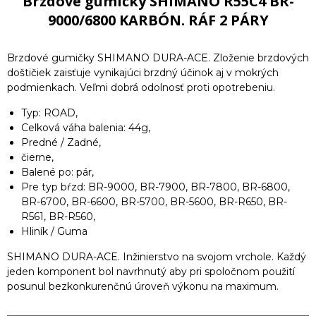
Brzdové gumičky SHIMANO R55C4 BR-
9000/6800 KARBÓN. RÁF 2 PÁRY
Brzdové gumičky SHIMANO DURA-ACE. Zloženie brzdových
doštičiek zaisťuje vynikajúci brzdný účinok aj v mokrých
podmienkach. Veľmi dobrá odolnosť proti opotrebeniu.
Typ: ROAD,
Celková váha balenia: 44g,
Predné / Zadné,
čierne,
Balené po: pár,
Pre typ bŕzd: BR-9000, BR-7900, BR-7800, BR-6800,
BR-6700, BR-6600, BR-5700, BR-5600, BR-R650, BR-
R561, BR-R560,
Hliník / Guma
SHIMANO DURA-ACE. Inžinierstvo na svojom vrchole. Každý
jeden komponent bol navrhnutý aby pri spoločnom použití
posunul bezkonkurenčnú úroveň výkonu na maximum.