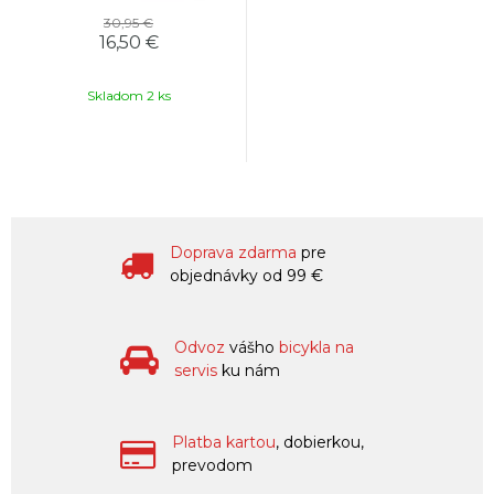
30,95 €
16,50 €
Skladom 2 ks
Doprava zdarma
pre
objednávky od 99 €
Odvoz
vášho
bicykla na
servis
ku nám
Platba kartou
, dobierkou,
prevodom