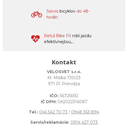
Servis
bicyklov
do 48-
hodín
Retül Bike Fit
robí jazdu
efektívnejšou,...
Kontakt
VELOSVET s.r.o.
M. Mišíka 730/23
971 01 Prievidza
IČO:
36725692
IČ DPH:
SK2022316087
Tel.:
046 542 70 73
/
0948 363 894
Servis/reklamácie
:
0914 427 073