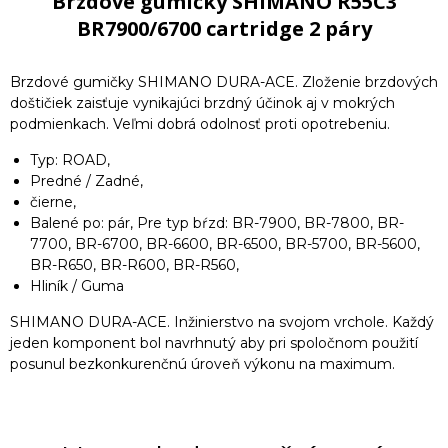
Brzdové gumičky SHIMANO R55C3
BR7900/6700 cartridge 2 páry
Brzdové gumičky SHIMANO DURA-ACE. Zloženie brzdových
doštičiek zaisťuje vynikajúci brzdný účinok aj v mokrých
podmienkach. Veľmi dobrá odolnosť proti opotrebeniu.
Typ: ROAD,
Predné / Zadné,
čierne,
Balené po: pár, Pre typ bŕzd: BR-7900, BR-7800, BR-
7700, BR-6700, BR-6600, BR-6500, BR-5700, BR-5600,
BR-R650, BR-R600, BR-R560,
Hliník / Guma
SHIMANO DURA-ACE. Inžinierstvo na svojom vrchole. Každý
jeden komponent bol navrhnutý aby pri spoločnom použití
posunul bezkonkurenčnú úroveň výkonu na maximum.