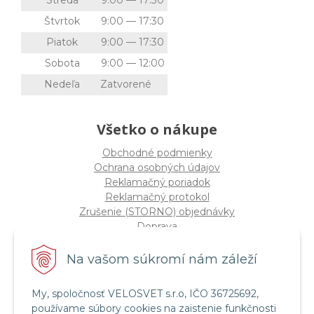
Streda
9:00 — 17:30
Štvrtok
9:00 — 17:30
Piatok
9:00 — 17:30
Sobota
9:00 — 12:00
Nedeľa
Zatvorené
Všetko o nákupe
Obchodné podmienky
Ochrana osobných údajov
Reklamačný poriadok
Reklamačný protokol
Zrušenie (STORNO) objednávky
Doprava
Možnosti platby
Štatút súťaže "Vianoce 2025"
Na vašom súkromí nám záleží
My, spoločnosť VELOSVET s.r.o, IČO 36725692,
Servis a služby
používame súbory cookies na zaistenie funkčnosti