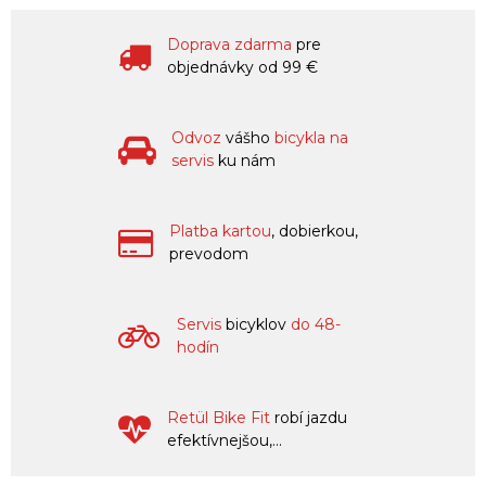
Doprava zdarma
pre
objednávky od 99 €
Odvoz
vášho
bicykla na
servis
ku nám
Platba kartou
, dobierkou,
prevodom
Servis
bicyklov
do 48-
hodín
Retül Bike Fit
robí jazdu
efektívnejšou,...