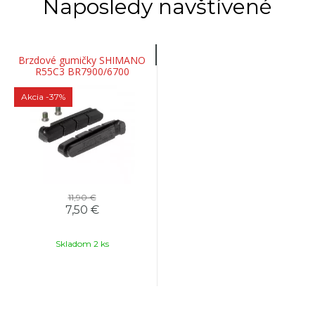
Naposledy navštívené
Brzdové gumičky SHIMANO
R55C3 BR7900/6700
cartridge 2 páry
Akcia
-37%
11,90 €
7,50 €
Skladom 2 ks