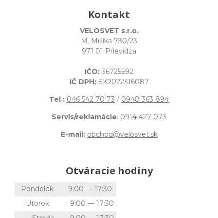
Kontakt
VELOSVET s.r.o.
M. Mišíka 730/23
971 01 Prievidza
IČO:
36725692
IČ DPH:
SK2022316087
Tel.:
046 542 70 73
/
0948 363 894
Servis/reklamácie
:
0914 427 073
E-mail:
obchod@velosvet.sk
Otváracie hodiny
Pondelok
9:00 — 17:30
Utorok
9:00 — 17:30