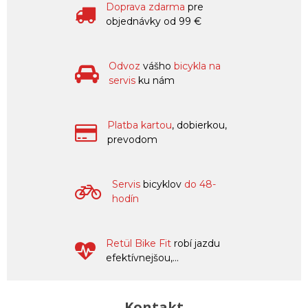
Doprava zdarma
pre
objednávky od 99 €
Odvoz
vášho
bicykla na
servis
ku nám
Platba kartou
, dobierkou,
prevodom
Servis
bicyklov
do 48-
hodín
Retül Bike Fit
robí jazdu
efektívnejšou,...
Kontakt