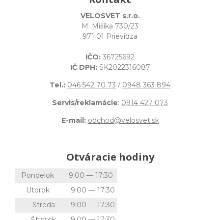
VELOSVET s.r.o.
M. Mišíka 730/23
971 01 Prievidza
IČO:
36725692
IČ DPH:
SK2022316087
Tel.:
046 542 70 73
/
0948 363 894
Servis/reklamácie
:
0914 427 073
E-mail:
obchod@velosvet.sk
Otváracie hodiny
Pondelok
9:00 — 17:30
Utorok
9:00 — 17:30
Streda
9:00 — 17:30
Štvrtok
9:00 — 17:30