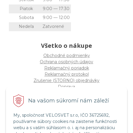
Piatok
9:00 — 17:30
Sobota
9:00 — 12:00
Nedeľa
Zatvorené
Všetko o nákupe
Obchodné podmienky
Ochrana osobných údajov
Reklamačný poriadok
Reklamačný protokol
Zrušenie (STORNO) objednávky
Doprava
Možnosti platby
Štatút súťaže "Vianoce 2025"
Na vašom súkromí nám záleží
My, spoločnosť VELOSVET s.r.o, IČO 36725692,
Servis a služby
používame súbory cookies na zaistenie funkčnosti
Servis bicyklov a elektrobicyklov
webu a s vaším súhlasom o. i. aj na personalizáciu