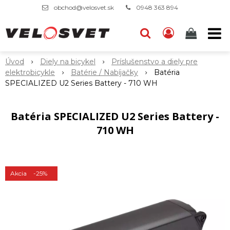
obchod@velosvet.sk
0948 363 894
Úvod
Diely na bicykel
Príslušenstvo a diely pre
elektrobicykle
Batérie / Nabíjačky
Batéria
SPECIALIZED U2 Series Battery - 710 WH
Batéria SPECIALIZED U2 Series Battery -
710 WH
Akcia
-25%