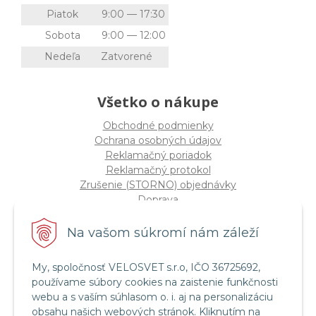
Piatok
9:00 — 17:30
Sobota
9:00 — 12:00
Nedeľa
Zatvorené
Všetko o nákupe
Obchodné podmienky
Ochrana osobných údajov
Reklamačný poriadok
Reklamačný protokol
Zrušenie (STORNO) objednávky
Doprava
Možnosti platby
Štatút súťaže "Vianoce 2025"
Na vašom súkromí nám záleží
My, spoločnosť VELOSVET s.r.o, IČO 36725692,
Servis a služby
používame súbory cookies na zaistenie funkčnosti
Servis bicyklov a elektrobicyklov
webu a s vaším súhlasom o. i. aj na personalizáciu
Retül Bike Fit
obsahu našich webových stránok. Kliknutím na