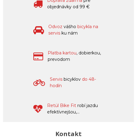
Doprava zdarma
pre
objednávky od 99 €
Odvoz
vášho
bicykla na
servis
ku nám
Platba kartou
, dobierkou,
prevodom
Servis
bicyklov
do 48-
hodín
Retül Bike Fit
robí jazdu
efektívnejšou,...
Kontakt