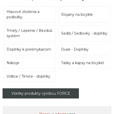
Hlavové zloženia a
Stojany na bicykle
podložky
Tmely / Lepenie / Bezduš.
Sedlá / Sedlovky - doplnky
systém
Doplnky k prešmykačom
Duše - Doplnky
Náboje
Tašky a kapsy na bicykel
Vidlice / Tlmiče - doplnky
Všetky produkty výrobcu FORCE