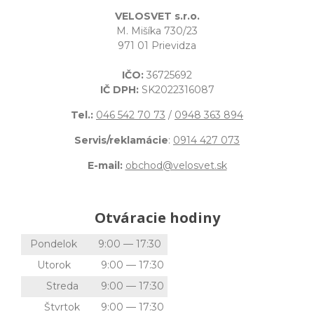
VELOSVET s.r.o.
M. Mišíka 730/23
971 01 Prievidza
IČO:
36725692
IČ DPH:
SK2022316087
Tel.:
046 542 70 73
/
0948 363 894
Servis/reklamácie
:
0914 427 073
E-mail:
obchod@velosvet.sk
Otváracie hodiny
Pondelok
9:00 — 17:30
Utorok
9:00 — 17:30
Streda
9:00 — 17:30
Štvrtok
9:00 — 17:30