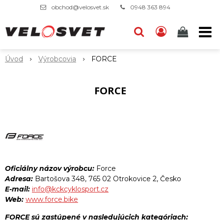
obchod@velosvet.sk
0948 363 894
Úvod
Výrobcovia
FORCE
FORCE
Oficiálny názov výrobcu:
Force
Adresa:
Bartošova 348, 765 02 Otrokovice 2, Česko
E-mail:
info@kckcyklosport.cz
Web:
www.force.bike
FORCE sú zastúpené v nasledujúcich kategóriach: