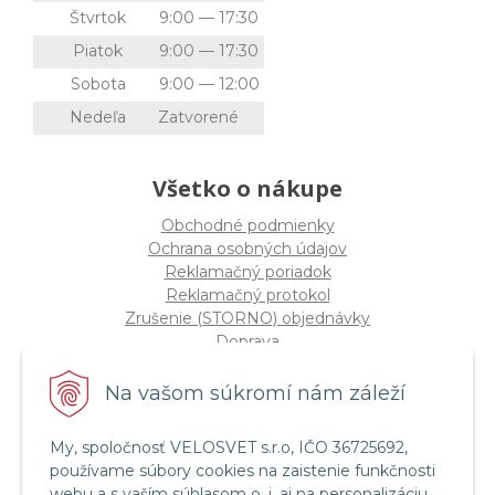
Štvrtok
9:00 — 17:30
Piatok
9:00 — 17:30
Sobota
9:00 — 12:00
Nedeľa
Zatvorené
Všetko o nákupe
Obchodné podmienky
Ochrana osobných údajov
Reklamačný poriadok
Reklamačný protokol
Zrušenie (STORNO) objednávky
Doprava
Možnosti platby
Štatút súťaže "Vianoce 2025"
Na vašom súkromí nám záleží
My, spoločnosť VELOSVET s.r.o, IČO 36725692,
Servis a služby
používame súbory cookies na zaistenie funkčnosti
Servis bicyklov a elektrobicyklov
webu a s vaším súhlasom o. i. aj na personalizáciu