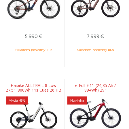
5 990
€
7 999
€
Skladom posledný kus
Skladom posledný kus
Haibike ALLTRAIL 8 Low
e-Full 9.11-(24,85 Ah /
27.5" I800Wh 11s Cues 26 HB
894Wh) 29"
BCXL GL_white/blue/gold
Akcia
-8%
Novinka