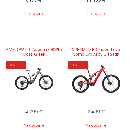
6 199
€
14 499
€
Na opýtanie
Na opýtanie
AMFLOW PR Carbon (800Wh)
SPECIALIZED Turbo Levo
Moss Green
Comp Evo Alloy G4 Satin
Redwood Metallic / Bordeaux
Metallic
Novinka
Novinka
4 799
€
6 499
€
Na opýtanie
Na opýtanie