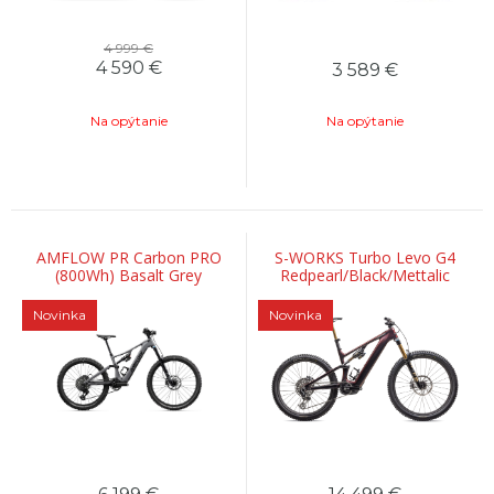
4 999 €
4 590
€
3 589
€
Na opýtanie
Na opýtanie
AMFLOW PR Carbon PRO
S-WORKS Turbo Levo G4
(800Wh) Basalt Grey
Redpearl/Black/Mettalic
White Silver
Novinka
Novinka