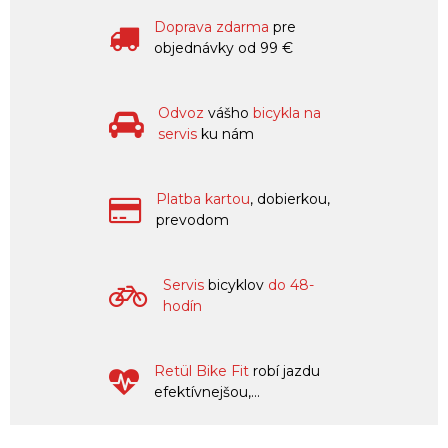
Doprava zdarma
pre
objednávky od 99 €
Odvoz
vášho
bicykla na
servis
ku nám
Platba kartou
, dobierkou,
prevodom
Servis
bicyklov
do 48-
hodín
Retül Bike Fit
robí jazdu
efektívnejšou,...