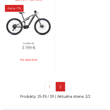
Akcia
-7%
3 439 €
3 199
€
Na opýtanie
1
2
Produkty:
25
-
39
/
39
| Aktuálna strana:
2
/
2