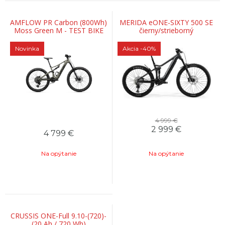
AMFLOW PR Carbon (800Wh)
MERIDA eONE-SIXTY 500 SE
Moss Green M - TEST BIKE
čierny/strieborný
Novinka
Akcia
-40%
4 999 €
2 999
€
4 799
€
Na opýtanie
Na opýtanie
CRUSSIS ONE-Full 9.10-(720)-
(20 Ah / 720 Wh)