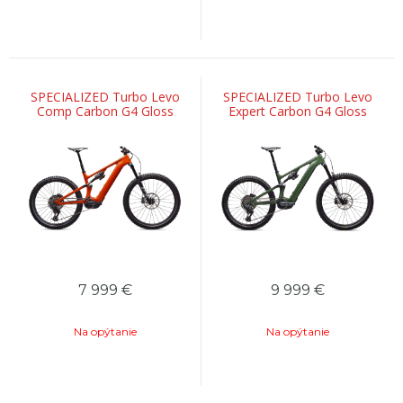
SPECIALIZED Turbo Levo
SPECIALIZED Turbo Levo
Comp Carbon G4 Gloss
Expert Carbon G4 Gloss
Orange Tint Over Silver Dust
Cypress Metallic / Silver Dust
/ Dark Navy
7 999
€
9 999
€
Na opýtanie
Na opýtanie