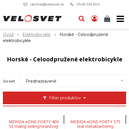
obchod@velosvet.sk
0948 363 894
Úvod
Elektrobicykle
Horské - Celoodpružené
elektrobicykle
Horské - Celoodpružené elektrobicykle
Prednastavené
Zoradiť:
Filter produktov
MERIDA eONE-FORTY 400
MERIDA eONE-FORTY 575
SE matný zelený/oranžový
teal metalíza/čierny