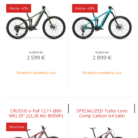
Akcia
-41%
Akcia
-45%
4 399 €
5 299 €
2 599
€
2 899
€
Skladom posledný kus
Skladom posledný kus
CRUSSIS e-Full 12.11-(800
SPECIALIZED Turbo Levo
Wh) 29" (22,28 Ah/ 800Wh)
Comp Carbon G4 Satin
Champagne / Metallic
Obsidian
Novinka