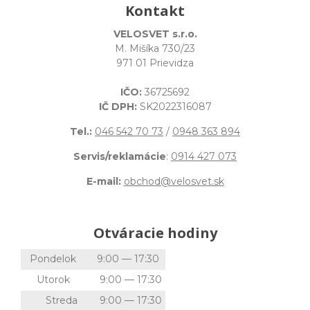
Kontakt
VELOSVET s.r.o.
M. Mišíka 730/23
971 01 Prievidza
IČO:
36725692
IČ DPH:
SK2022316087
Tel.:
046 542 70 73
/
0948 363 894
Servis/reklamácie
:
0914 427 073
E-mail:
obchod@velosvet.sk
Otváracie hodiny
Pondelok
9:00 — 17:30
Utorok
9:00 — 17:30
Streda
9:00 — 17:30