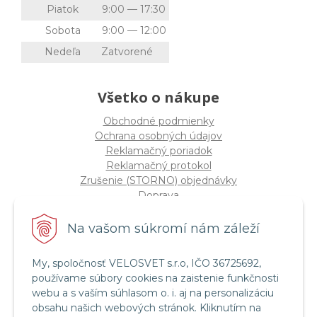
Piatok
9:00 — 17:30
Sobota
9:00 — 12:00
Nedeľa
Zatvorené
Všetko o nákupe
Obchodné podmienky
Ochrana osobných údajov
Reklamačný poriadok
Reklamačný protokol
Zrušenie (STORNO) objednávky
Doprava
Možnosti platby
Štatút súťaže "Vianoce 2025"
Na vašom súkromí nám záleží
My, spoločnosť VELOSVET s.r.o, IČO 36725692,
Servis a služby
používame súbory cookies na zaistenie funkčnosti
Servis bicyklov a elektrobicyklov
webu a s vaším súhlasom o. i. aj na personalizáciu
Retül Bike Fit
obsahu našich webových stránok. Kliknutím na