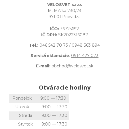
VELOSVET s.r.o.
M. Mišíka 730/23
971 01 Prievidza
IČO:
36725692
IČ DPH:
SK2022316087
Tel.:
046 542 70 73
/
0948 363 894
Servis/reklamácie
:
0914 427 073
E-mail:
obchod@velosvet.sk
Otváracie hodiny
Pondelok
9:00 — 17:30
Utorok
9:00 — 17:30
Streda
9:00 — 17:30
Štvrtok
9:00 — 17:30