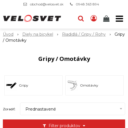
obchod@velosvet.sk
0948 363 894
Úvod
Diely na bicykel
Riadidlá / Gripy / Rohy
Gripy
/ Omotávky
Gripy / Omotávky
Gripy
Omotávky
Prednastavené
Zoradiť:
Filter produktov