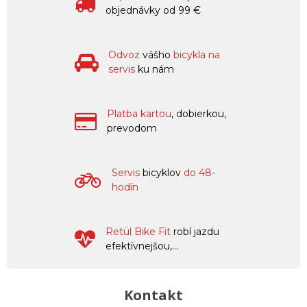
objednávky od 99 €
Odvoz
vášho
bicykla na
servis
ku nám
Platba kartou
, dobierkou,
prevodom
Servis
bicyklov
do 48-
hodín
Retül Bike Fit
robí jazdu
efektívnejšou,...
Kontakt