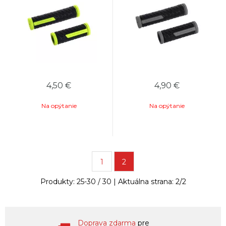
4,50
€
4,90
€
Na opýtanie
Na opýtanie
1
2
Produkty:
25
-
30
/
30
| Aktuálna strana:
2
/
2
Doprava zdarma
pre