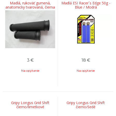
Madlá, rukoväť gumená,
Madlá ESI Racer´s Edge 50g -
anatomicky tvarovaná, čierna
Blue / Modrá
3
€
18
€
Na opýtanie
Na opýtanie
Gripy Longus Grid Shift
Gripy Longus Grid Shift
čierno/limetkové
čierno/šedé