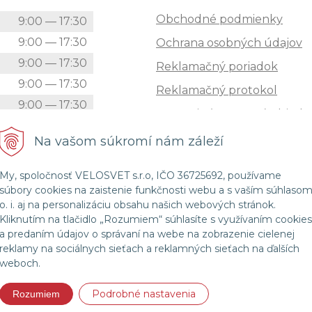
Obchodné podmienky
k
9:00 — 17:30
9:00 — 17:30
Ochrana osobných údajov
9:00 — 17:30
Reklamačný poriadok
9:00 — 17:30
Reklamačný protokol
9:00 — 17:30
Zrušenie (STORNO) objedn
9:00 — 12:00
Doprava
Na vašom súkromí nám záleží
Zatvorené
Možnosti platby
My, spoločnosť VELOSVET s.r.o, IČO 36725692, používame
Štatút súťaže "Vianoce 2025
súbory cookies na zaistenie funkčnosti webu a s vaším súhlaso
o. i. aj na personalizáciu obsahu našich webových stránok.
Kliknutím na tlačidlo „Rozumiem“ súhlasíte s využívaním cookies
a predaním údajov o správaní na webe na zobrazenie cielenej
© 2026 Velosvet •
NextShop
&
e-shop Pohoda Connector
by
NextCom s.r.o.
reklamy na sociálnych sieťach a reklamných sieťach na ďalších
weboch.
Podrobné nastavenia
Rozumiem