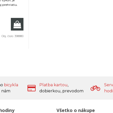
 výkon, je
j prehriatiu.
Obj. čislo:
398880
ho
bicykla
Platba kartou
,
Serv
 nám
dobierkou, prevodom
hod
hodiny
Všetko o nákupe