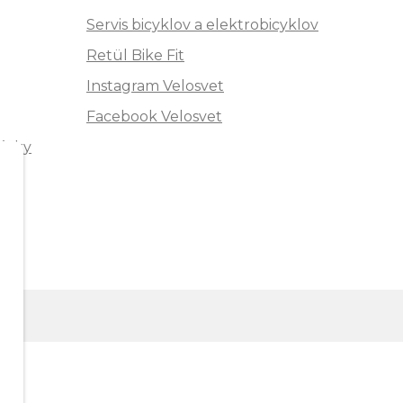
Servis bicyklov a elektrobicyklov
Retül Bike Fit
Instagram Velosvet
Facebook Velosvet
ávky
"
m