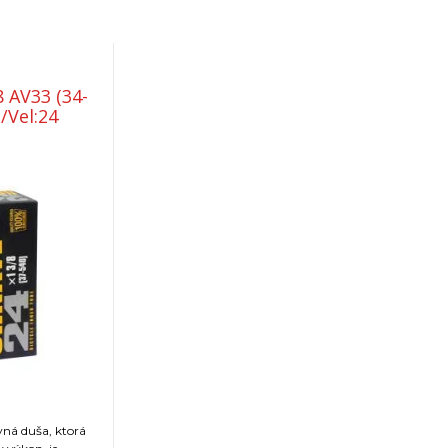
 AV33 (34-
/Vel:24
vná duša, ktorá