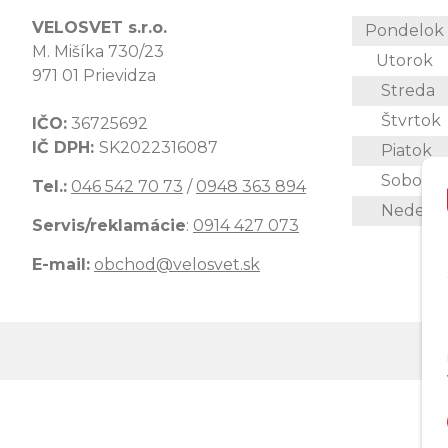
VELOSVET s.r.o.
Pondelo
M. Mišíka 730/23
Utorok
971 01 Prievidza
Streda
Štvrtok
IČO:
36725692
IČ DPH:
SK2022316087
Piatok
Sobota
Tel.:
046 542 70 73
/
0948 363 894
Nedeľa
Servis/reklamácie
:
0914 427 073
E-mail:
obchod@velosvet.sk