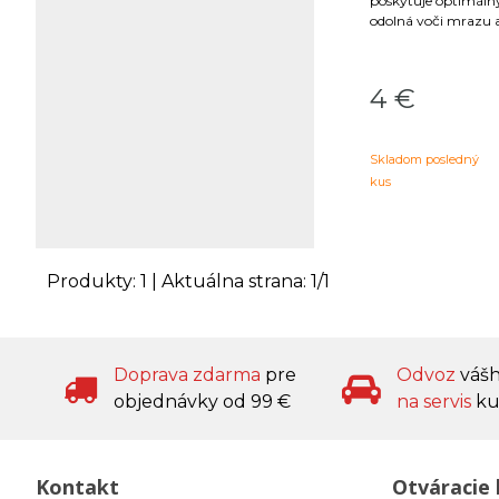
poskytuje optimálny
odolná voči mrazu a
4
€
Skladom posledný
kus
Produkty:
1
| Aktuálna strana:
1
/
1
Doprava zdarma
pre
Odvoz
váš
objednávky od 99 €
na servis
ku
Kontakt
Otváracie 