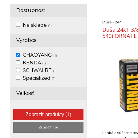
Dostupnosť
Duše - 24"
Na sklade
(1)
Duša 24x1-3/8
540) ORNATE 
Výrobca
CHAOYANG
(1)
KENDA
(1)
SCHWALBE
(1)
Specialized
(1)
Veľkosť
Zobraziť produkty
(1)
Zrušiť filtre
Ľahká a súčasne pe