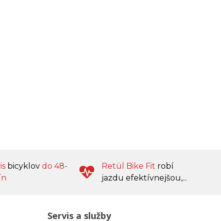
is
bicyklov
do 48-
Retül Bike Fit
robí
ín
jazdu efektívnejšou,...
Servis a služby