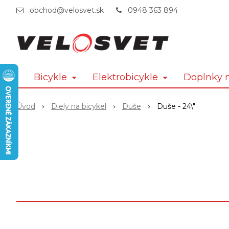
obchod@velosvet.sk
0948 363 894
Bicykle
Elektrobicykle
Doplnky n
Úvod
Diely na bicykel
Duše
Duše - 24\"