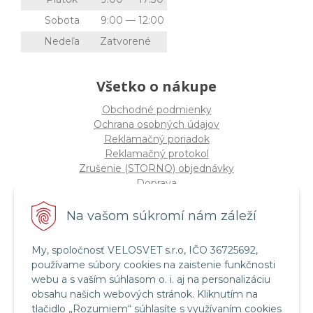
Sobota
9:00 — 12:00
Nedeľa
Zatvorené
Všetko o nákupe
Obchodné podmienky
Ochrana osobných údajov
Reklamačný poriadok
Reklamačný protokol
Zrušenie (STORNO) objednávky
Doprava
Možnosti platby
Štatút súťaže "Vianoce 2025"
Na vašom súkromí nám záleží
My, spoločnosť VELOSVET s.r.o, IČO 36725692,
Servis a služby
používame súbory cookies na zaistenie funkčnosti
Servis bicyklov a elektrobicyklov
webu a s vaším súhlasom o. i. aj na personalizáciu
Retül Bike Fit
obsahu našich webových stránok. Kliknutím na
Instagram Velosvet
tlačidlo „Rozumiem“ súhlasíte s využívaním cookies