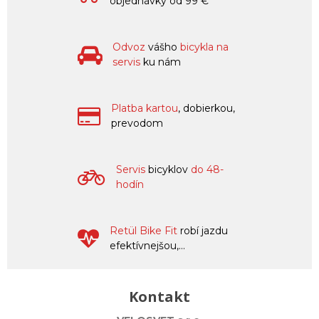
objednávky od 99 €
Odvoz
vášho
bicykla na
servis
ku nám
Platba kartou
, dobierkou,
prevodom
Servis
bicyklov
do 48-
hodín
Retül Bike Fit
robí jazdu
efektívnejšou,...
Kontakt