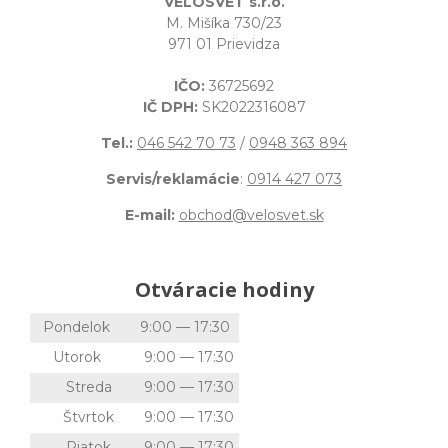
VELOSVET s.r.o.
M. Mišíka 730/23
971 01 Prievidza
IČO:
36725692
IČ DPH:
SK2022316087
Tel.:
046 542 70 73
/
0948 363 894
Servis/reklamácie
:
0914 427 073
E-mail:
obchod@velosvet.sk
Otváracie hodiny
Pondelok
9:00 — 17:30
Utorok
9:00 — 17:30
Streda
9:00 — 17:30
Štvrtok
9:00 — 17:30
Piatok
9:00 — 17:30