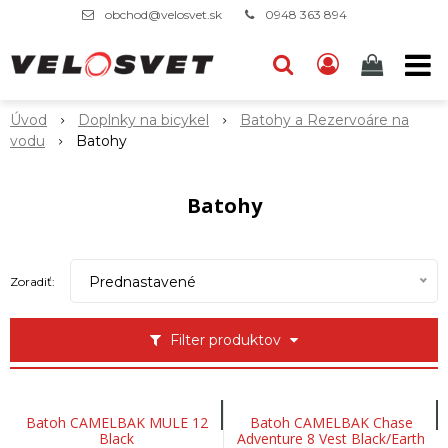
obchod@velosvet.sk
0948 363 894
Úvod
Doplnky na bicykel
Batohy a Rezervoáre na
vodu
Batohy
Batohy
Prednastavené
Zoradiť:
Filter produktov
Batoh CAMELBAK MULE 12
Batoh CAMELBAK Chase
Black
Adventure 8 Vest Black/Earth