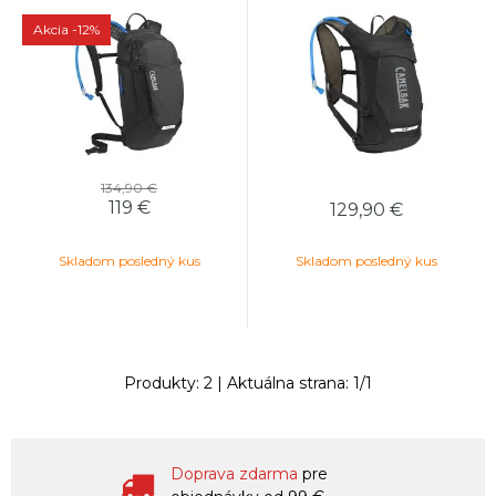
Akcia
-12%
134,90 €
119
€
129,90
€
Skladom posledný kus
Skladom posledný kus
Produkty:
2
| Aktuálna strana:
1
/
1
Doprava zdarma
pre